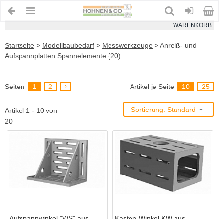
WARENKORB
Startseite
>
Modellbaubedarf
>
Messwerkzeuge
>
Anreiß- und
Aufspannplatten Spannelemente (20)
Seiten
1
2
Artikel je Seite
10
25
Sortierung: Standard
Artikel 1 - 10 von
20
Aufspannwinkel "WS" aus
Kasten-Winkel KW aus