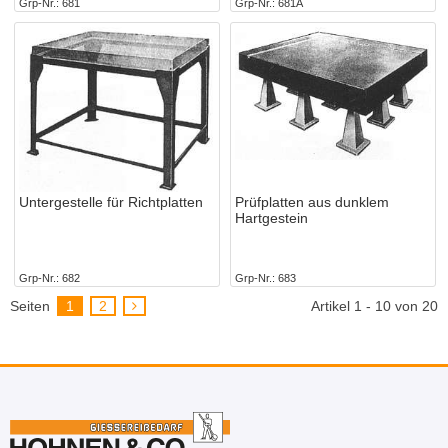
Grp-Nr.
681
Grp-Nr.
681A
Untergestelle für Richtplatten
Prüfplatten aus dunklem
Hartgestein
Grp-Nr.
682
Grp-Nr.
683
Seiten
1
2
Artikel 1 - 10 von 20