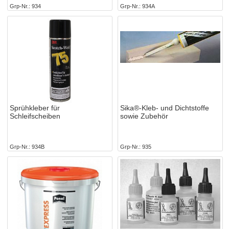
Grp-Nr.
934
Grp-Nr.
934A
Sprühkleber für
Sika®-Kleb- und Dichtstoffe
Schleifscheiben
sowie Zubehör
Grp-Nr.
934B
Grp-Nr.
935