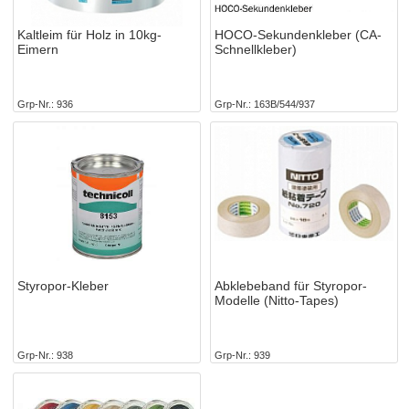
Kaltleim für Holz in 10kg-
HOCO-Sekundenkleber (CA-
Eimern
Schnellkleber)
Grp-Nr.
936
Grp-Nr.
163B/544/937
Styropor-Kleber
Abklebeband für Styropor-
Modelle (Nitto-Tapes)
Grp-Nr.
938
Grp-Nr.
939