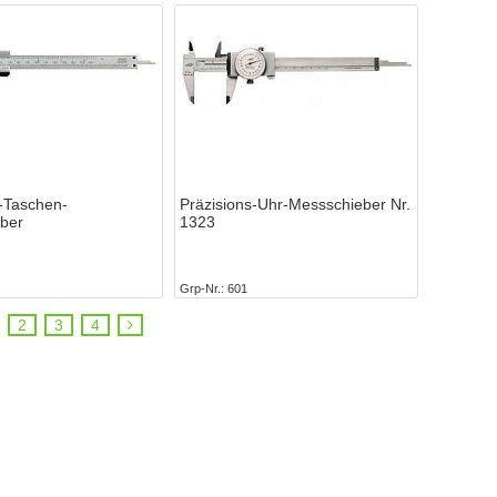
s-Taschen-
Präzisions-Uhr-Messschieber Nr.
ber
1323
Grp-Nr.
601
2
3
4