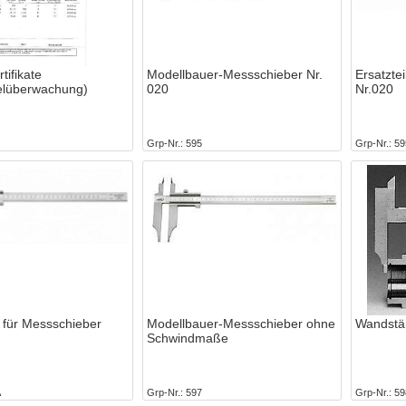
rtifikate
Modellbauer-Messschieber Nr.
Ersatzte
elüberwachung)
020
Nr.020
Grp-Nr.
595
Grp-Nr.
59
e für Messschieber
Modellbauer-Messschieber ohne
Wandstär
Schwindmaße
A
Grp-Nr.
597
Grp-Nr.
59