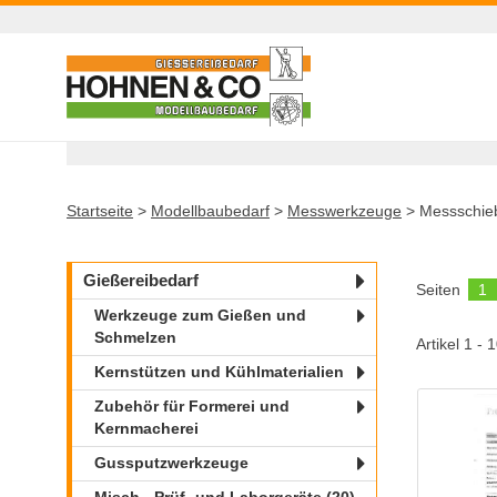
Startseite
>
Modellbaubedarf
>
Messwerkzeuge
>
Messschie
Gießereibedarf
Seiten
1
Werkzeuge zum Gießen und
Schmelzen
Artikel 1 - 
Kernstützen und Kühlmaterialien
Zubehör für Formerei und
Kernmacherei
Gussputzwerkzeuge