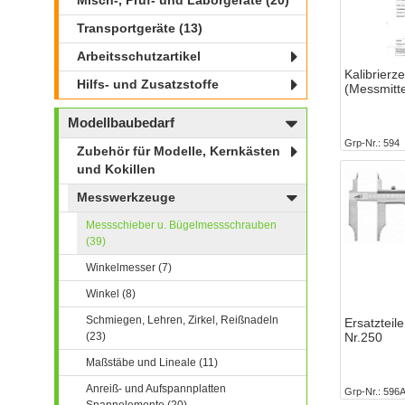
Misch-, Prüf- und Laborgeräte (20)
Transportgeräte (13)
Arbeitsschutzartikel
Kalibrierze
Hilfs- und Zusatzstoffe
(Messmitt
Modellbaubedarf
Grp-Nr.
594
Zubehör für Modelle, Kernkästen
und Kokillen
Messwerkzeuge
Messschieber u. Bügelmessschrauben
(39)
Winkelmesser (7)
Winkel (8)
Schmiegen, Lehren, Zirkel, Reißnadeln
Ersatzteil
(23)
Nr.250
Maßstäbe und Lineale (11)
Anreiß- und Aufspannplatten
Grp-Nr.
596