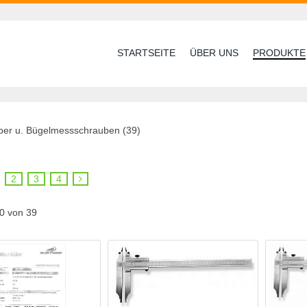
STARTSEITE
ÜBER UNS
PRODUKTE
ber u. Bügelmessschrauben (39)
2
3
4
10 von 39