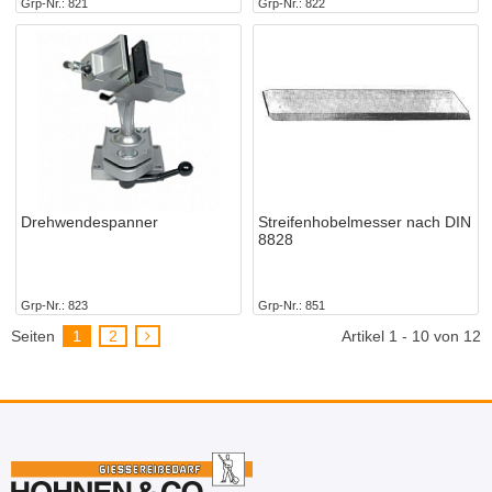
Grp-Nr.
821
Grp-Nr.
822
Drehwendespanner
Streifenhobelmesser nach DIN
8828
Grp-Nr.
823
Grp-Nr.
851
Seiten
1
2
Artikel 1 - 10 von 12