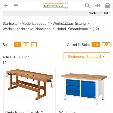
WARENKORB
Startseite
>
Modellbaubedarf
>
Werkstattausrüstung
>
Werkzeugschränke, Hobelbänke, Hobel, Schraubstöcke (12)
Seiten
1
2
Artikel je Seite
10
25
Sortierung: Standard
Artikel 1 - 10 von
12
Ulmia-Hobelbänke Nr. 2
Werkbänke