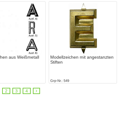
chen aus Weißmetall
Modellzeichen mit angestanzten
Stiften
Grp-Nr.
549
2
3
4