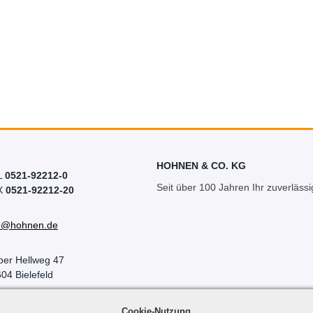
HOHNEN & CO. KG
L
0521-92212-0
Seit über 100 Jahren Ihr zuverlässi
X
0521-92212-20
fo@hohnen.de
per Hellweg 47
04 Bielefeld
Cookie-Nutzung