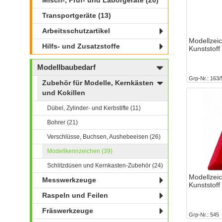
Misch-, Prüf- und Laborgeräte (20)
Transportgeräte (13)
Arbeitsschutzartikel
Modellzei
Hilfs- und Zusatzstoffe
Kunststoff
Modellbaubedarf
Grp-Nr.
163/
Zubehör für Modelle, Kernkästen
und Kokillen
Dübel, Zylinder- und Kerbstifte (11)
Bohrer (21)
Verschlüsse, Buchsen, Aushebeeisen (26)
Modellkennzeichen (39)
Schlitzdüsen und Kernkasten-Zubehör (24)
Modellzei
Messwerkzeuge
Kunststoff
Raspeln und Feilen
Fräswerkzeuge
Grp-Nr.
545