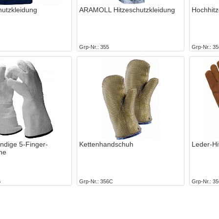
hutzkleidung
ARAMOLL Hitzeschutzkleidung
Hochhit
Grp-Nr.
355
Grp-Nr.
35
ndige 5-Finger-
Kettenhandschuh
Leder-H
he
B
Grp-Nr.
356C
Grp-Nr.
35