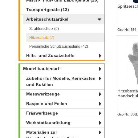
Misch-, Prüf- und Laborgeräte (20)
Spritzersc
Transportgeräte (13)
Arbeitsschutzartikel
Strahlerschutz (5)
Grp-Nr.
354
Hitzeschutz (7)
Persönliche Schutzausrüstung (42)
Hilfs- und Zusatzstoffe
Modellbaubedarf
Zubehör für Modelle, Kernkästen
und Kokillen
Hitzebestä
Messwerkzeuge
Handschu
Raspeln und Feilen
Fräswerkzeuge
Grp-Nr.
356
Werkstattausrüstung
Materialien zur