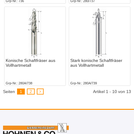
Grp-Nr.
736
Grp-Nr.
280/737
Konische Schaftfräser aus
Stark konische Schaftfräser
Vollhartmetall
aus Vollhartmetall
Grp-Nr.
280A/738
Grp-Nr.
280A/739
Seiten
1
2
Artikel 1 - 10 von 13