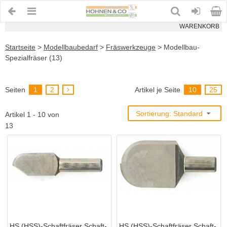
WARENKORB
Startseite
>
Modellbaubedarf
>
Fräswerkzeuge
>
Modellbau-
Spezialfräser (13)
Seiten
1
2
Artikel je Seite
10
25
Sortierung: Standard
Artikel 1 - 10 von
13
HS (HSS)-Schaftfräser Schaft-
HS (HSS)-Schaftfräser Schaft-