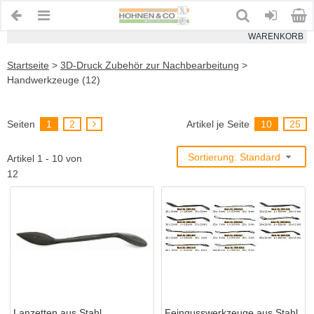
WARENKORB
Startseite
>
3D-Druck Zubehör zur Nachbearbeitung
>
Handwerkzeuge (12)
Seiten
1
2
Artikel je Seite
10
25
Sortierung: Standard
Artikel 1 - 10 von
12
Lanzetten aus Stahl
Feingusswerkzeuge aus Stahl