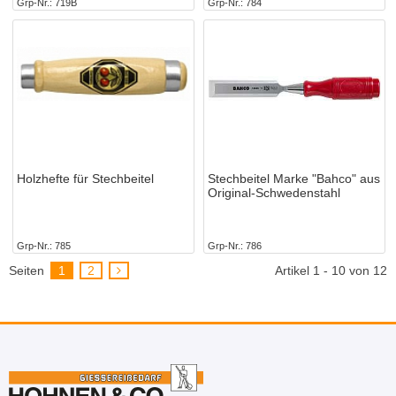
Grp-Nr.
719B
Grp-Nr.
784
Holzhefte für Stechbeitel
Stechbeitel Marke "Bahco" aus
Original-Schwedenstahl
Grp-Nr.
785
Grp-Nr.
786
Seiten
1
2
Artikel 1 - 10 von 12