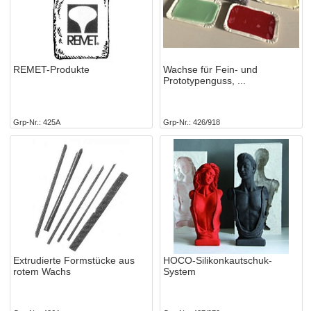
REMET-Produkte
Wachse für Fein- und
Prototypenguss,
Grp-Nr.
425A
Grp-Nr.
426/918
Extrudierte Formstücke aus
HOCO-Silikonkautschuk-
rotem Wachs
System