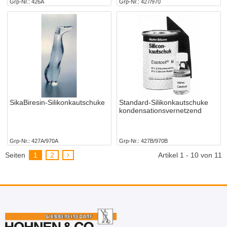
Grp-Nr.
426A
Grp-Nr.
427/970
SikaBiresin-Silikonkautschuke
Standard-Silikonkautschuke
kondensationsvernetzend
Grp-Nr.
427A/970A
Grp-Nr.
427B/970B
Seiten
1
2
Artikel 1 - 10 von 11