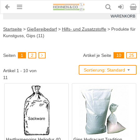
WARENKORB
Startseite
>
Gießereibedarf
>
Hilfs- und Zusatzstoffe
>
Produkte für
Kunstguss, Gips (11)
Seiten
1
2
Artikel je Seite
10
25
Sortierung: Standard
Artikel 1 - 10 von
11
Hartformengips Heliodur 40
Gips Hydracast Tradition