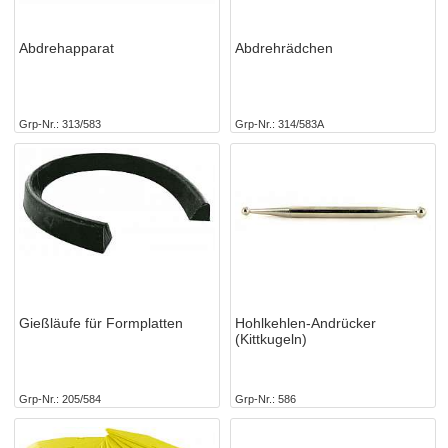
Abdrehapparat
Abdrehrädchen
Grp-Nr.
313/583
Grp-Nr.
314/583A
Gießläufe für Formplatten
Hohlkehlen-Andrücker
(Kittkugeln)
Grp-Nr.
205/584
Grp-Nr.
586