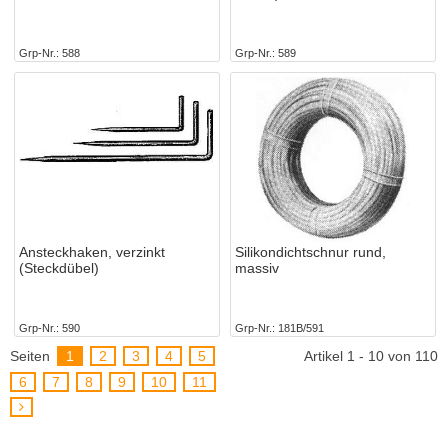
Grp-Nr.
588
Grp-Nr.
589
Ansteckhaken, verzinkt
Silikondichtschnur rund,
(Steckdübel)
massiv
Grp-Nr.
590
Grp-Nr.
181B/591
Seiten
1
2
3
4
5
Artikel 1 - 10 von 110
6
7
8
9
10
11