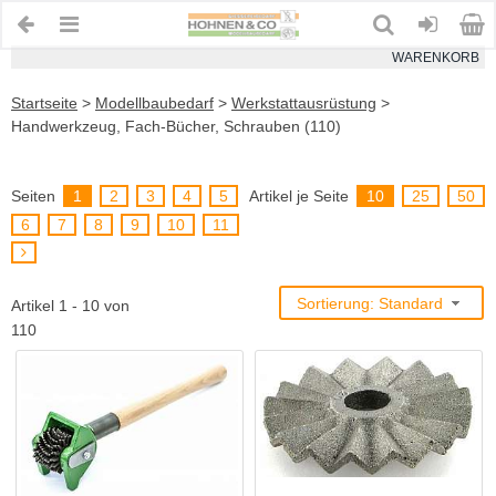
WARENKORB
Startseite
>
Modellbaubedarf
>
Werkstattausrüstung
>
Handwerkzeug, Fach-Bücher, Schrauben (110)
Seiten
1
2
3
4
5
Artikel je Seite
10
25
50
6
7
8
9
10
11
Sortierung: Standard
Artikel 1 - 10 von
110