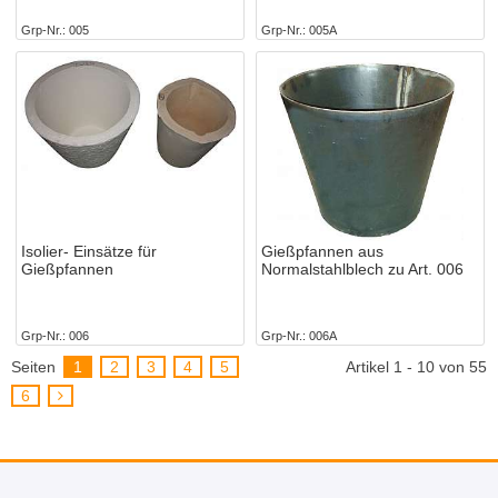
Grp-Nr.
005
Grp-Nr.
005A
Isolier- Einsätze für
Gießpfannen aus
Gießpfannen
Normalstahlblech zu Art. 006
Grp-Nr.
006
Grp-Nr.
006A
Seiten
1
2
3
4
5
Artikel 1 - 10 von 55
6