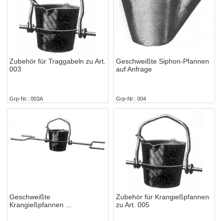
Zubehör für Traggabeln zu Art.
Geschweißte Siphon-Pfannen
003
auf Anfrage
Grp-Nr.
003A
Grp-Nr.
004
Geschweißte
Zubehör für Krangießpfannen
Krangießpfannen
zu Art. 005