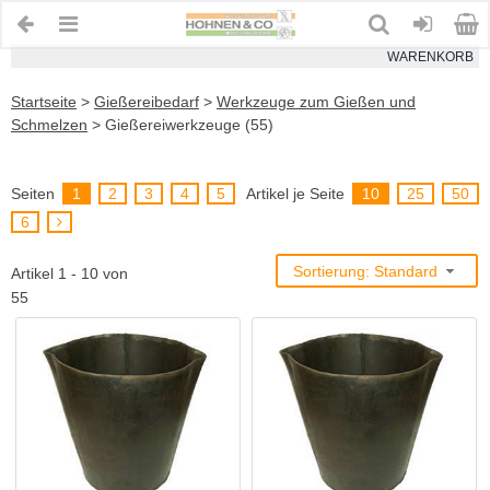
WARENKORB
Startseite
>
Gießereibedarf
>
Werkzeuge zum Gießen und
Schmelzen
>
Gießereiwerkzeuge (55)
Seiten
1
2
3
4
5
Artikel je Seite
10
25
50
6
Sortierung: Standard
Artikel 1 - 10 von
55