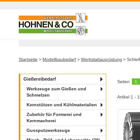
Startseite
>
Modellbaubedarf
>
Werkstattausrüstung
>
Schlei
Gießereibedarf
Seiten
1
Werkzeuge zum Gießen und
Schmelzen
Artikel 1 - 
Kernstützen und Kühlmaterialien
Zubehör für Formerei und
Kernmacherei
Gussputzwerkzeuge