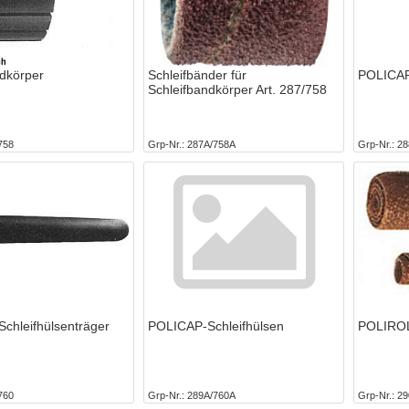
ndkörper
Schleifbänder für
POLICAP
Schleifbandkörper Art. 287/758
758
Grp-Nr.
287A/758A
Grp-Nr.
28
chleifhülsenträger
POLICAP-Schleifhülsen
POLIROLL
760
Grp-Nr.
289A/760A
Grp-Nr.
29