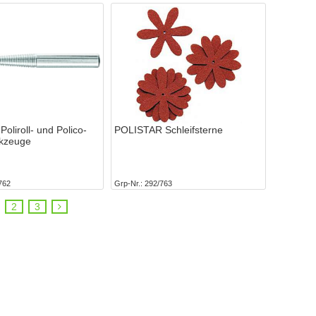
Poliroll- und Polico-
POLISTAR Schleifsterne
rkzeuge
762
Grp-Nr.
292/763
2
3