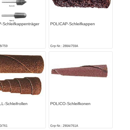
-Schleifkappenträger
POLICAP-Schleifkappen
8/759
Grp-Nr.
288A/759A
-Schleifrollen
POLICO-Schleifkonen
0/761
Grp-Nr.
290A/761A