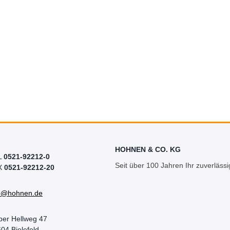
HOHNEN & CO. KG
L
0521-92212-0
Seit über 100 Jahren Ihr zuverlässi
X
0521-92212-20
fo@hohnen.de
per Hellweg 47
04 Bielefeld