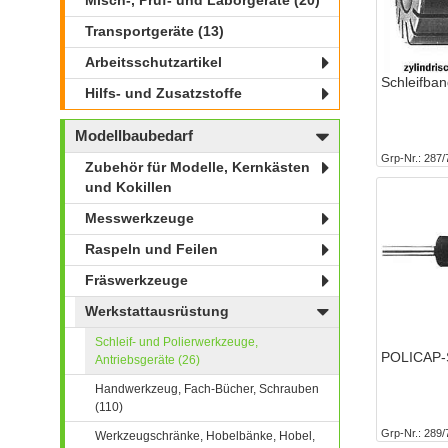
Misch-, Prüf- und Laborgeräte (20)
Transportgeräte (13)
Arbeitsschutzartikel
Schleifba
Hilfs- und Zusatzstoffe
Modellbaubedarf
Grp-Nr.
287/
Zubehör für Modelle, Kernkästen
und Kokillen
Messwerkzeuge
Raspeln und Feilen
Fräswerkzeuge
Werkstattausrüstung
Schleif- und Polierwerkzeuge,
POLICAP-S
Antriebsgeräte (26)
Handwerkzeug, Fach-Bücher, Schrauben
(110)
Grp-Nr.
289/
Werkzeugschränke, Hobelbänke, Hobel,