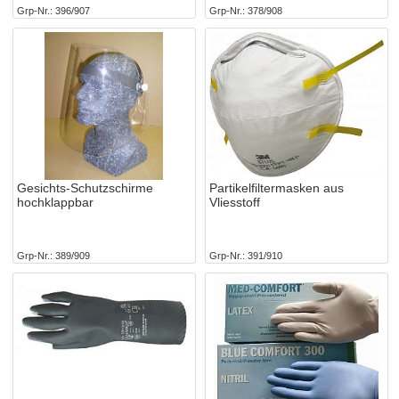
Grp-Nr.
396/907
Grp-Nr.
378/908
Gesichts-Schutzschirme
Partikelfiltermasken aus
hochklappbar
Vliesstoff
Grp-Nr.
389/909
Grp-Nr.
391/910