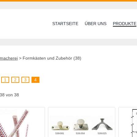
STARTSEITE
ÜBER UNS
PRODUKTE
nmacherei
>
Formkästen und Zubehör (38)
1
2
3
4
- 38 von 38