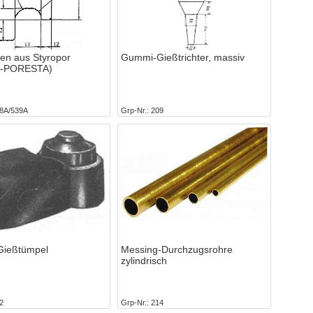
en aus Styropor
Gummi-Gießtrichter, massiv
rm-PORESTA)
8A/539A
Grp-Nr.
209
ießtümpel
Messing-Durchzugsrohre
zylindrisch
2
Grp-Nr.
214