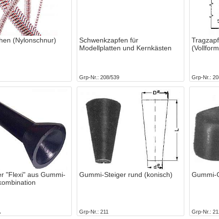
chen (Nylonschnur)
Schwenkzapfen für
Tragzapf
Modellplatten und Kernkästen
(Vollfo
Grp-Nr.
208/539
Grp-Nr.
20
er "Flexi" aus Gummi-
Gummi-Steiger rund (konisch)
Gummi-G
kombination
A
Grp-Nr.
211
Grp-Nr.
21