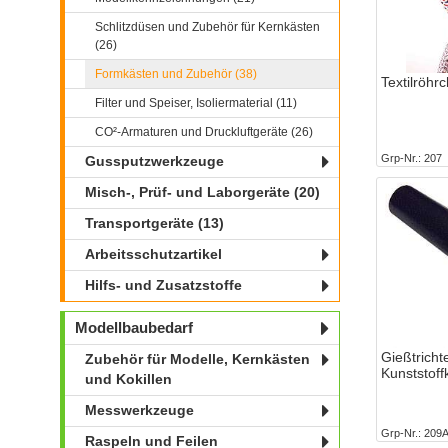
Schlitzdüsen und Zubehör für Kernkästen
(26)
Formkästen und Zubehör (38)
Textilröhr
Filter und Speiser, Isoliermaterial (11)
CO²-Armaturen und Druckluftgeräte (26)
Grp-Nr.
207
Gussputzwerkzeuge
Misch-, Prüf- und Laborgeräte (20)
Transportgeräte (13)
Arbeitsschutzartikel
Hilfs- und Zusatzstoffe
Modellbaubedarf
Gießtricht
Zubehör für Modelle, Kernkästen
Kunststoff
und Kokillen
Messwerkzeuge
Grp-Nr.
209
Raspeln und Feilen