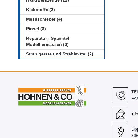
Handwerkzeuge (12)
Klebstoffe (2)
Messschieber (4)
Pinsel (8)
Reparatur-, Spachtel-
Modelliermassen (3)
Strahlgeräte und Strahlmittel (2)
TE
FA
in
Lip
336