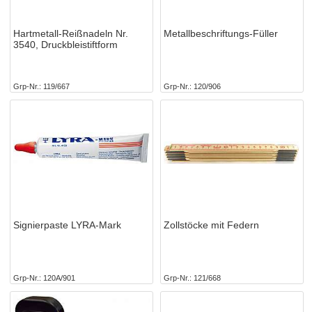
Hartmetall-Reißnadeln Nr.
Metallbeschriftungs-Füller
3540, Druckbleistiftform
Grp-Nr.
119/667
Grp-Nr.
120/906
Signierpaste LYRA-Mark
Zollstöcke mit Federn
Grp-Nr.
120A/901
Grp-Nr.
121/668