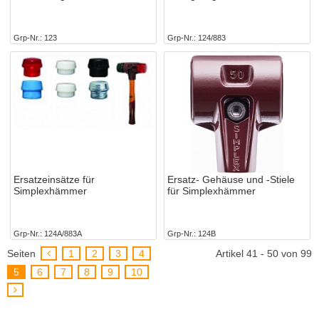
Grp-Nr.
123
Grp-Nr.
124/883
Ersatzeinsätze für
Ersatz- Gehäuse und -Stiele
Simplexhämmer
für Simplexhämmer
Grp-Nr.
124A/883A
Grp-Nr.
124B
Seiten
1
2
3
4
Artikel 41 - 50 von 99
5
6
7
8
9
10