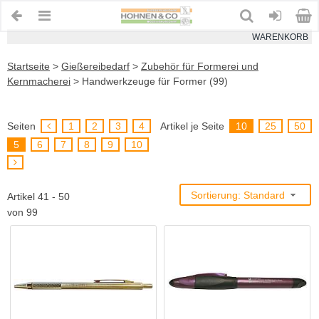
WARENKORB
Startseite
>
Gießereibedarf
>
Zubehör für Formerei und
Kernmacherei
>
Handwerkzeuge für Former (99)
Seiten
1
2
3
4
Artikel je Seite
10
25
50
5
6
7
8
9
10
Sortierung: Standard
Artikel 41 - 50
von 99