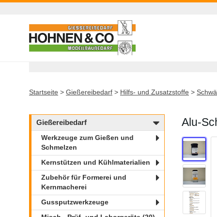
Startseite
>
Gießereibedarf
>
Hilfs- und Zusatzstoffe
>
Schwär
Alu-Sch
Gießereibedarf
Werkzeuge zum Gießen und
Schmelzen
Kernstützen und Kühlmaterialien
Zubehör für Formerei und
Kernmacherei
Gussputzwerkzeuge